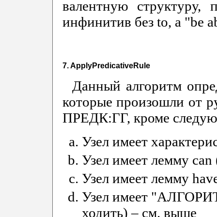
валентную структуру, п
инфинитив без to, а "be abl
7. ApplyPredicativeRule
Данный алгоритм опред
которые произошли от ру
ПРЕДК:ГГ, кроме следую
Узел имеет характе
Узел имеет лемму can 
Узел имеет лемму hav
Узел имеет "АЛГОРИТ
ходить) – см. выше