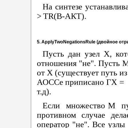
На синтезе устанавлива
> TR(В-АКТ).
5. ApplyTwoNegationsRule (двойное отр
Пусть дан узел X, ко
отношения "не". Пусть M
от Х (существует путь из
АОССе приписано ГХ = * 
т.д).
Если множество М пус
противном случае дел
оператор "не". Все узл