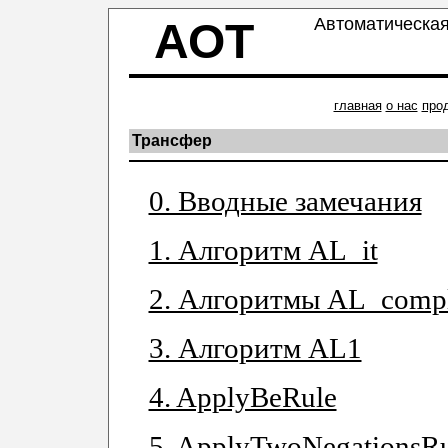
Автоматическая
АОТ
главная
о нас
про
Трансфер
0. Вводные замечания
1. Алгоритм AL_it
2. Алгоритмы AL_compl
3. Алгоритм AL1
4. ApplyBeRule
5. ApplyTwoNegationsRu