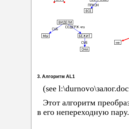
3. Алгоритм AL1
(see l:\durnovo\залог.doc
Этот алгоритм преобраз
в его непереходную пару.