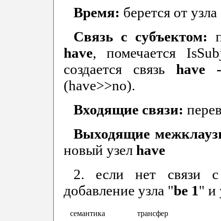
Время:
берется от узла 
Связь с субъектом:
have
, помечается IsSu
создается связь
have
(have>>no).
Входящие связи:
пере
Выходящие межклауз
новый узел
have
2. если нет связи с
добавление узла "
be
1
" и
семантика
трансфер