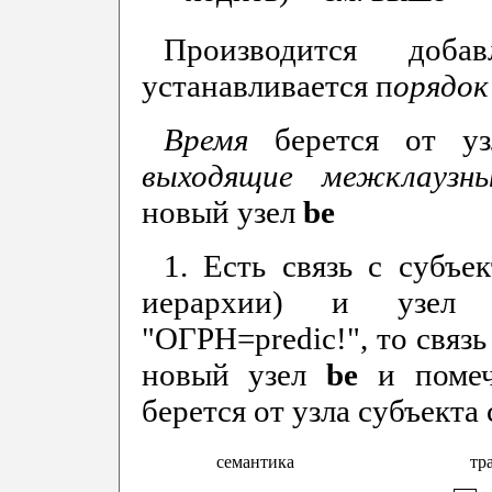
Производится доба
устанавливается п
орядок
Время
берется от у
выходящие межклаузны
новый узел
be
1. Есть связь с субъ
иерархии) и узел 
"ОГРН=predic!", то связь
новый узел
be
и помеча
берется от узла субъект
семантика
тр