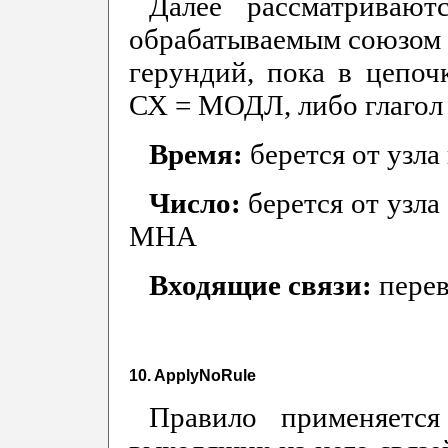
Далее рассматривают
обрабатываемым союзом И
герундий, пока в цепочк
СХ = МОДЛ, либо глагол 
Время:
берется от узла 
Число:
берется от узл
МНА
Входящие связи:
пере
10. ApplyNoRule
Правило применяется