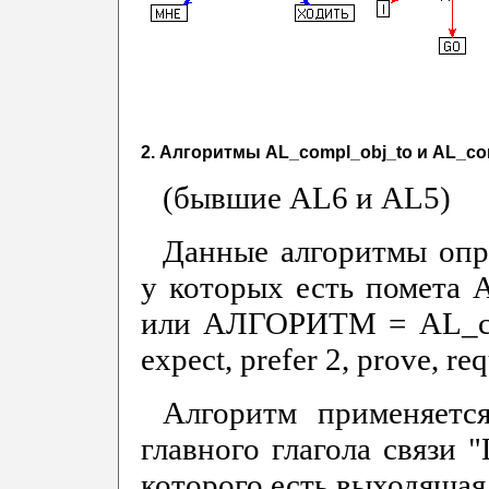
2. Алгоритмы AL_compl_obj_to и AL_co
(бывшие AL6 и AL5)
Данные алгоритмы опр
у которых есть помета
или АЛГОРИТМ = AL_com
expect, prefer 2, prove, req
Алгоритм применяетс
главного глагола связи 
которого есть выходящая 