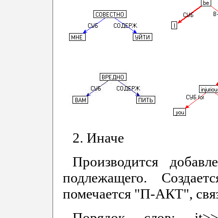
2. Иначе
Производится добавл
подлежащего. Создае
помечается "П-АКТ", связ
Порядок слов: it>>