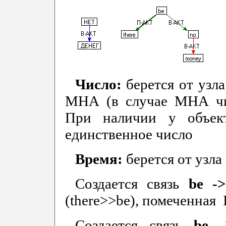
Число:
берется от узл
МНА (в случае МНА чис
При наличии у объек
единственное число
Время:
берется от узла 
Создается связь
be 
(there>>be), помеченная I
Создается связь
be 