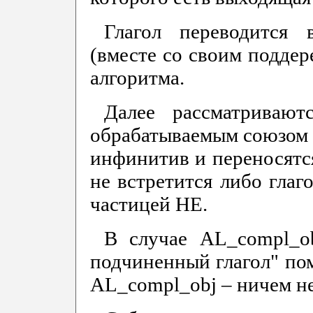
Глагол переводится
(вместе со своим поддере
алгоритма.
Далее рассматривают
обрабатываемым союзом И
инфинитив и переносятся
не встретится либо глаг
частицей НЕ.
В случае AL_compl_ob
подчиненный глагол" пом
AL_compl_obj – ничем н