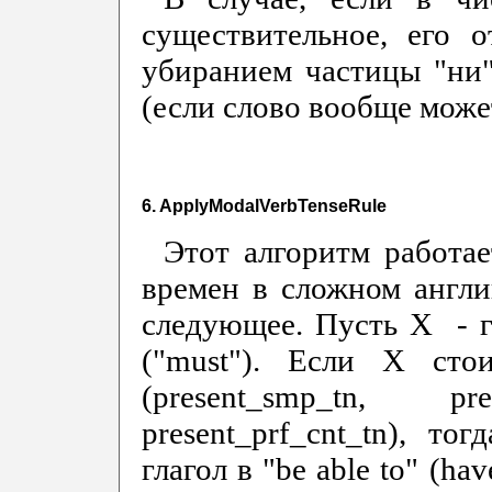
существительное, его 
убиранием частицы "ни
(если слово вообще может
6. ApplyModalVerbTenseRule
Этот алгоритм работа
времен в сложном англи
следующее. Пусть Х - г
("must"). Если Х ст
(present_smp_tn, pres
present_prf_cnt_tn), то
глагол в "be able to" (h