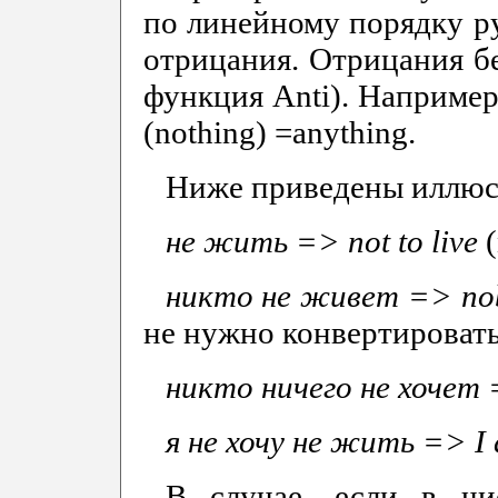
по линейному порядку р
отрицания. Отрицания бе
функция Anti). Например
(nothing) =anything.
Ниже приведены иллюст
не жить =>
not
to
live
никто не живет =>
no
не нужно конвертировать
никто ничего не хочет
я
не
хочу
не
жить
=> I d
В случае, если в ч