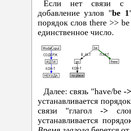
Если нет связи с с
добавление узлов "
be
1
порядок слов
there >> be
единственное число.
Далее: связь
"have/be
-
устанавливается порядок
связи "глагол
->
сло
устанавливается порядок
Время глагола
берется от