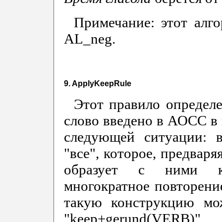
Примечание: этот алг
AL_neg.
9. ApplyKeepRule
Этот правило определе
слово введено в АОСС в 
следующей ситуации: в
"все", которое, предваря
образует с ними ко
многократное повторение
такую конструкцию мо
"keep+gerund(VERB)".