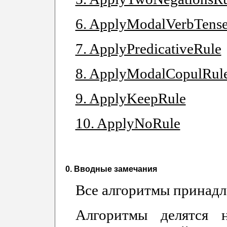
6. ApplyModalVerbTens
7. ApplyPredicativeRule
8. ApplyModalCopulRul
9. ApplyKeepRule
10. ApplyNoRule
0. Вводные замечания
Все алгоритмы принадле
Алгоритмы делятся 